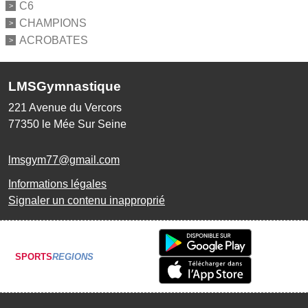
C6
CHAMPIONS
ACROBATES
LMSGymnastique
221 Avenue du Vercors
77350
le Mée Sur Seine
lmsgym77@gmail.com
Informations légales
Signaler un contenu inapproprié
SPORTS
REGIONS