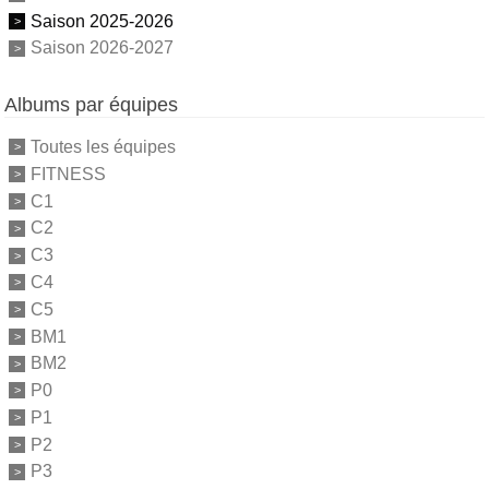
Saison 2025-2026
Saison 2026-2027
Albums par équipes
Toutes les équipes
FITNESS
C1
C2
C3
C4
C5
BM1
BM2
P0
P1
P2
P3