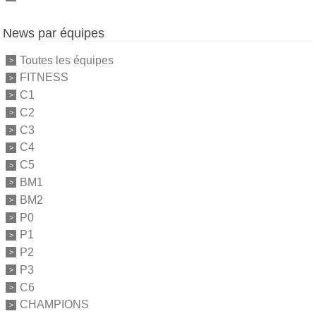
News par équipes
Toutes les équipes
FITNESS
C1
C2
C3
C4
C5
BM1
BM2
P0
P1
P2
P3
C6
CHAMPIONS