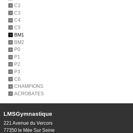
C2
C3
C4
C5
BM1
BM2
P0
P1
P2
P3
C6
CHAMPIONS
ACROBATES
LMSGymnastique
221 Avenue du Vercors
77350
le Mée Sur Seine