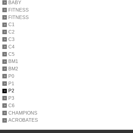
BABY
FITNESS
FITNESS
C1
C2
C3
C4
C5
BM1
BM2
P0
P1
P2
P3
C6
CHAMPIONS
ACROBATES